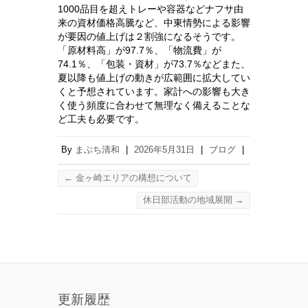
1000品目を超えトレーや容器などナフサ由
来の資材価格高騰など、中東情勢による影響
が要因​の値上げは２割強になるそうです。
「原材料高」が97.7％、「物流費」が
74.1％、「包装‌・資⁠材」が73.7％などまた、
夏以降も値上げの動⁠きが広範囲に拡大してい
くと予想されています。家計への影響も大き
く使う頻度に合わせて無理なく備えることな
ど工夫も必要です。
By
まぶち清和
|
2026年5月31日
|
ブログ
|
←
金ヶ崎エリアの構想について
休日部活動の地域展開
→
更新履歴